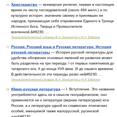
Христианство
— всемирная религия, первая в настоящее
76
время по числу последователей (около 494 милл.) и по
культурно историч. значению своему и принявших ее
народов, признающая себя откровением Единого в Троице
Истинного Бога, Творца и Промыслителя
вселенной,&#8230; …
Энциклопедический словарь Ф.А. Брокгауза и И.А. Ефрона
Россия. Русский язык и Русская литература: История
77
русской литературы
— История русской литературы для
удобства обозрения основных явлений ее развития может
быть разделена на три периода: I от первых памятников до
татарского ига; II до конца XVII века; III до нашего времени.
В действительности эти периоды резко не&#8230; …
Энциклопедический словарь Ф.А. Брокгауза и И.А. Ефрона
Южно-русская литература
— I. Вступление. Это название
78
употребляется здесь не в смысле географическом; оно
применяется не к литературе (вернее литературам) юга
России, а к литературе одной из славянских этнических
особей, именуемой также малорусской, русинской
или&#8230; …