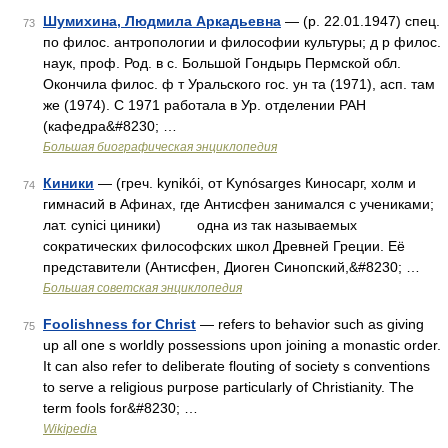
Шумихина, Людмила Аркадьевна
— (р. 22.01.1947) спец.
73
по филос. антропологии и философии культуры; д р филос.
наук, проф. Род. в с. Большой Гондырь Пермской обл.
Окончила филос. ф т Уральского гос. ун та (1971), асп. там
же (1974). С 1971 работала в Ур. отделении РАН
(кафедра&#8230; …
Большая биографическая энциклопедия
Киники
— (греч. kynikói, от Kynósarges Киносарг, холм и
74
гимнасий в Афинах, где Антисфен занимался с учениками;
лат. cynici циники) одна из так называемых
сократических философских школ Древней Греции. Её
представители (Антисфен, Диоген Синопский,&#8230; …
Большая советская энциклопедия
Foolishness for Christ
— refers to behavior such as giving
75
up all one s worldly possessions upon joining a monastic order.
It can also refer to deliberate flouting of society s conventions
to serve a religious purpose particularly of Christianity. The
term fools for&#8230; …
Wikipedia