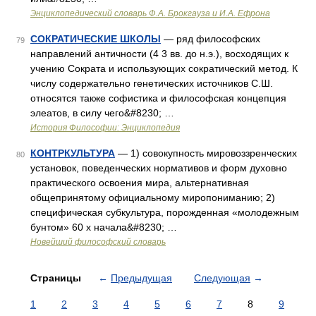
Энциклопедический словарь Ф.А. Брокгауза и И.А. Ефрона
СОКРАТИЧЕСКИЕ ШКОЛЫ
— ряд философских
79
направлений античности (4 3 вв. до н.э.), восходящих к
учению Сократа и использующих сократический метод. К
числу содержательно генетических источников С.Ш.
относятся также софистика и философская концепция
элеатов, в силу чего&#8230; …
История Философии: Энциклопедия
КОНТРКУЛЬТУРА
— 1) совокупность мировоззренческих
80
установок, поведенческих нормативов и форм духовно
практического освоения мира, альтернативная
общепринятому официальному миропониманию; 2)
специфическая субкультура, порожденная «молодежным
бунтом» 60 х начала&#8230; …
Новейший философский словарь
Страницы
←
Предыдущая
Следующая
→
1
2
3
4
5
6
7
8
9