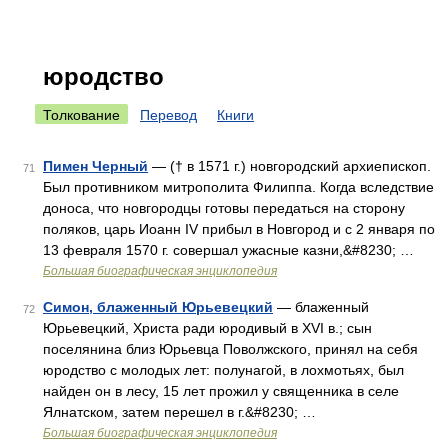
юродство
Толкование
Перевод
Книги
Пимен Черный
— († в 1571 г.) новгородский архиепископ.
71
Был противником митрополита Филиппа. Когда вследствие
доноса, что новгородцы готовы передаться на сторону
поляков, царь Иоанн IV прибыл в Новгород и с 2 января по
13 февраля 1570 г. совершал ужасные казни,&#8230; …
Большая биографическая энциклопедия
Симон, блаженный Юрьевецкий
— блаженный
72
Юрьевецкий, Христа ради юродивый в XVI в.; сын
поселянина близ Юрьевца Поволжского, принял на себя
юродство с молодых лет: полунагой, в лохмотьях, был
найден он в лесу, 15 лет прожил у священника в селе
Ялнатском, затем перешел в г.&#8230; …
Большая биографическая энциклопедия